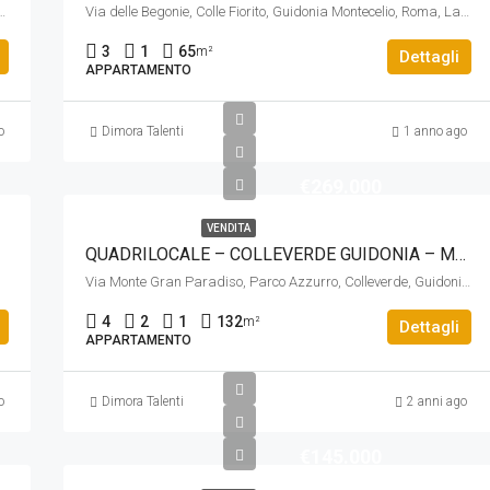
, Guidonia Montecelio, Roma, Lazio, 00131, Italia
Via delle Begonie, Colle Fiorito, Guidonia Montecelio, Roma, Lazio, 00012, Italia
3
1
65
m²
Dettagli
APPARTAMENTO
o
Dimora Talenti
1 anno ago
€269.000
VENDITA
QUADRILOCALE – COLLEVERDE GUIDONIA – MONTECELIO VIA GRAN PARADISO 4
Via Monte Gran Paradiso, Parco Azzurro, Colleverde, Guidonia Montecelio, Roma, Lazio, 00012, Italia
4
2
1
132
m²
Dettagli
APPARTAMENTO
o
Dimora Talenti
2 anni ago
€145.000