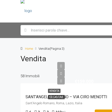
Home
Vendita
(Pagina 3)
Vendita
58 Immobili
€159.000
VENDITA
SANT’ANGELO ROMANO – VIA CIRO MENOTTI
OCCASIONE
Sant'Angelo Romano, Roma, Lazio, Italia