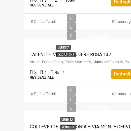
6
3
2
160
m²
Dettagli
RESIDENZIALE
Dimora Talenti
1 anno ag
€169.000
VENDITA
TALENTI – VIA DEL PODERE ROSA 137
OCCASIONE
Via del Podere Rosa, Ponte Mammolo, Municipio Roma IV, Roma, Lazio, 00137, Italia
2
1
45
m²
Dettagli
RESIDENZIALE
Dimora Talenti
1 anno ag
€209.000
VENDITA
COLLEVERDE DI
VENDUTA