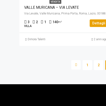
VENDITA
VALLE MURICANA – VIA LEVATE
Via Levate, Valle Murican
3
2
1
140
m²
Dettagli
VILLA
Dimora Talenti
2 anni ag
1
2