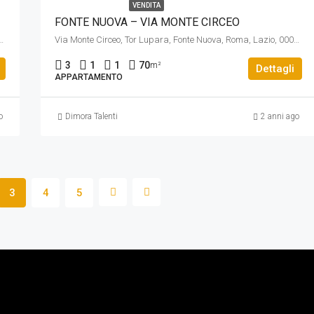
VENDITA
FONTE NUOVA – VIA MONTE CIRCEO
a, Prima Porta, Roma, Lazio, 00188, Italia
Via Monte Circeo, Tor Lupara, Fonte Nuova, Roma, Lazio, 00010, Italia
3
1
1
70
m²
Dettagli
APPARTAMENTO
o
Dimora Talenti
2 anni ago
3
4
5