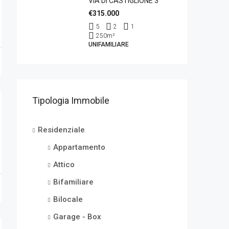
VIA DI CASTIGLIONE 3
€315.000
5
2
1
250
m²
UNIFAMILIARE
Tipologia Immobile
Residenziale
Appartamento
Attico
Bifamiliare
Bilocale
Garage - Box