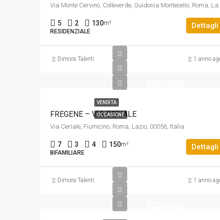
Via Monte Cervino, Colleverde
5
2
130
m²
Dettagli
RESIDENZIALE
Dimora Talenti
1 anno ag
€299.000
VENDITA
FREGENE – VIA CERIALE
OCCASIONE
Via Ceriale, Fiumicino, Roma, Lazio, 00056, Italia
7
3
4
150
m²
Dettagli
BIFAMILIARE
Dimora Talenti
1 anno ag
€259.000