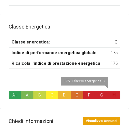
Classe Energetica
Classe energetica:
G
Indice di performance energetica globale:
175
Ricalcola l'indice di prestazione energetica :
175
175 | Classe energetica G
A+
A
B
C
D
E
F
G
H
Chiedi Informazioni
Visualizza Annunci