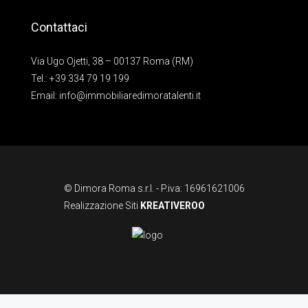
Contattaci
Via Ugo Ojetti, 38 – 00137 Roma (RM)
Tel.:
+39 334 79 19 199
Email:
info@immobiliaredimoratalenti.it
© Dimora Roma s.r.l. - P.iva: 16961621006
Realizzazione Siti
KREATIVEROO