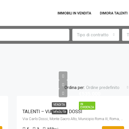
IMMOBILI IN VENDITA
DIMORA TALENTI
Tipo di contratto
T
Ordina per:
Ordine predefinito
€535.000
IN
VENDITA
EVIDENZA
TALENTI – VIA CARLO DOSSI
VENDUTA
Via Carlo Dossi, Monte Sacro Alto, Municipio Roma III, Roma, Lazio, 00137, Italia