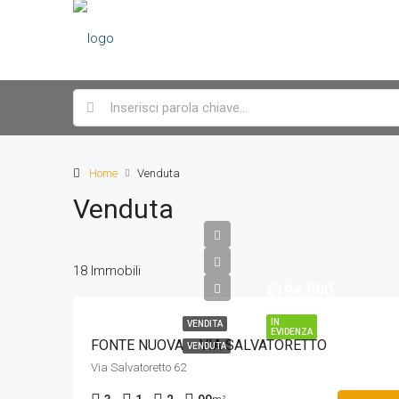
Home
Venduta
Venduta
18 Immobili
€194.000
IN
VENDITA
EVIDENZA
FONTE NUOVA – VIA SALVATORETTO
VENDUTA
Via Salvatoretto 62