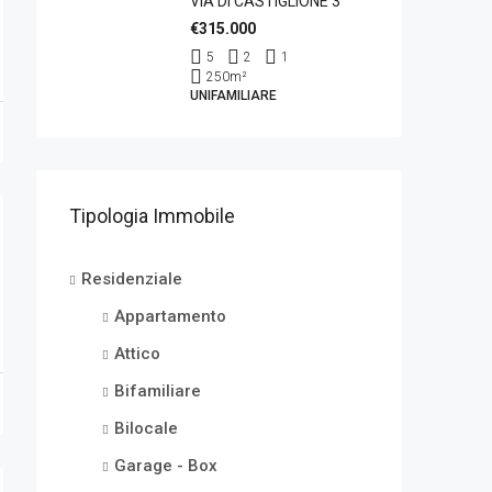
VIA DI CASTIGLIONE 3
€315.000
5
2
1
250
m²
UNIFAMILIARE
Tipologia Immobile
Residenziale
Appartamento
Attico
Bifamiliare
Bilocale
Garage - Box