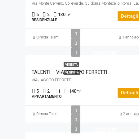
Via Monte Cervino, Colleverde
5
2
130
m²
Dettagli
RESIDENZIALE
Dimora Talenti
1 anno ag
€459.000
VENDITA
TALENTI – VIA JACOPO FERRETTI
VENDUTA
VIA JACOPO FERRETTI
5
2
1
140
m²
Dettagli
APPARTAMENTO
Dimora Talenti
2 anni ag
€225.000