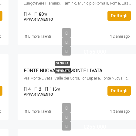
, Guidonia Montecelio, Roma, Lazio, 00131, Italia
Lungotevere Flaminio, Flaminio, Municipio Roma II, Roma, Lazio, 00196, Italia
4
80
m²
Dettagli
APPARTAMENTO
o
Dimora Talenti
2 anni ago
€155.000
VENDITA
FONTE NUOVA – VIA MONTE LIVATA
VENDUTA
Via Monte Livata, Valle dei Corsi, Tor Lupara, Fonte Nuova, Roma, Lazio, 00010, Italia
4
2
116
m²
Dettagli
APPARTAMENTO
o
Dimora Talenti
3 anni ago
€255.000