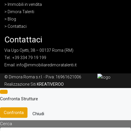
> Immobili in vendita
> Dimora Talenti
> Blog
> Contattaci
Contattaci
Via Ugo Ojetti, 38 – 00137 Roma (RM)
Tel.:
+39 334 79 19 199
Email:
info@immobiliaredimoratalenti.it
© Dimora Roma s.r.l. - P.iva: 16961621006
Realizzazione Siti
KREATIVEROO
Confronta Strutture
Confronta
Chiudi
Cerca