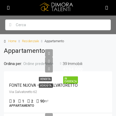
Home
Residenziale
Appartamento
Appartamento
Ordina per:
39 Immobili
Ordine predefinito
€194.000
IN
VENDITA
EVIDENZA
FONTE NUOVA – VIA SALVATORETTO
VENDUTA
Via Salvatoretto 62
3
1
2
90
m²
APPARTAMENTO