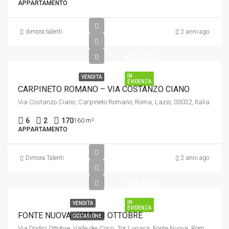
APPARTAMENTO
dimora.talenti
2 anni ago
€89.000
IN
VENDITA
EVIDENZA
CARPINETO ROMANO – VIA COSTANZO CIANO
Via Costanzo Ciano, Carpineto Romano, Roma, Lazio, 00032, Italia
6
2
170
160 m²
APPARTAMENTO
Dimora Talenti
2 anni ago
€89.000
IN
VENDITA
EVIDENZA
FONTE NUOVA – VIA XII OTTOBRE
OCCASIONE
Via Dodici Ottobre, Valle dei Corsi, Tor Lupara, Fonte Nuova, Roma, Lazio, 00010, Italia