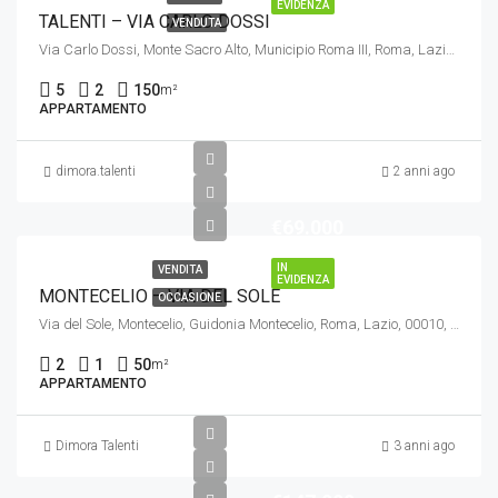
EVIDENZA
TALENTI – VIA CARLO DOSSI
VENDUTA
Via Carlo Dossi, Monte Sacro Alto, Municipio Roma III, Roma, Lazio, 00137, Italia
5
2
150
m²
APPARTAMENTO
dimora.talenti
2 anni ago
€69.000
IN
VENDITA
EVIDENZA
MONTECELIO – VIA DEL SOLE
OCCASIONE
Via del Sole, Montecelio, Guidonia Montecelio, Roma, Lazio, 00010, Italia
2
1
50
m²
APPARTAMENTO
Dimora Talenti
3 anni ago