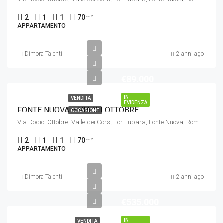
2
1
1
70
m²
APPARTAMENTO
Dimora Talenti
2 anni ago
€89.000
IN
VENDITA
EVIDENZA
FONTE NUOVA – VIA XII OTTOBRE
OCCASIONE
Via Dodici Ottobre, Valle dei Corsi, Tor Lupara, Fonte Nuova, Roma, Lazio, 00010, Italia
2
1
1
70
m²
APPARTAMENTO
Dimora Talenti
2 anni ago
€535.000
IN
VENDITA