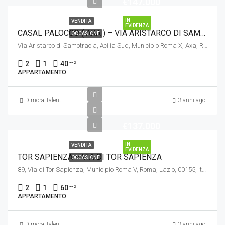
€147.000
IN
VENDITA
EVIDENZA
CASAL PALOCCO ( AXA ) – VIA ARISTARCO DI SAMOTRACIA
OCCASIONE
Via Aristarco di Samotracia, Acilia Sud, Municipio Roma X, Axa, Roma, Lazio, 00125, Italia
2
1
40
m²
APPARTAMENTO
Dimora Talenti
3 anni ago
€137.000
IN
VENDITA
EVIDENZA
TOR SAPIENZA – VIA DI TOR SAPIENZA
OCCASIONE
89, Via di Tor Sapienza, Municipio Roma V, Roma, Lazio, 00155, Italia
2
1
60
m²
APPARTAMENTO
Dimora Talenti
3 anni ago