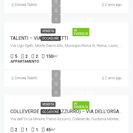
Dimora Talenti
2 anni ago
€475.000
IN
VENDITA
EVIDENZA
TALENTI – VIA UGO OJETTI
OCCASIONE
Via Ugo Ojetti, Monte Sacro Alto, Municipio Roma III, Roma, Lazio, 00137, Italia
5
2
2
150
m²
APPARTAMENTO
Dimora Talenti
2 anni ago
€159.000
IN
VENDITA
EVIDENZA
COLLEVERDE (PARCO AZZURRO) – VIA DELL’ORSA MINORE
OCCASIONE
Via dell'Orsa Minore, Parco Azzurro, Colleverde, Guidonia Montecelio, Roma, Lazio, 00131, Italia
2
1
1
45
m²