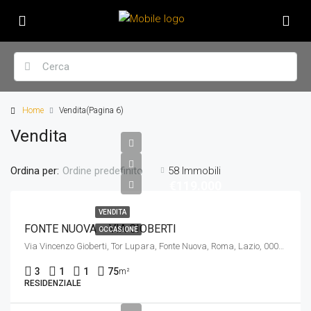
Home
Vendita
(Pagina 6)
Vendita
Ordina per:
58 Immobili
Ordine predefinito
€119.000
VENDITA
FONTE NUOVA – VIA GIOBERTI
OCCASIONE
Via Vincenzo Gioberti, Tor Lupara, Fonte Nuova, Roma, Lazio, 00010, Italia
3
1
1
75
m²
RESIDENZIALE