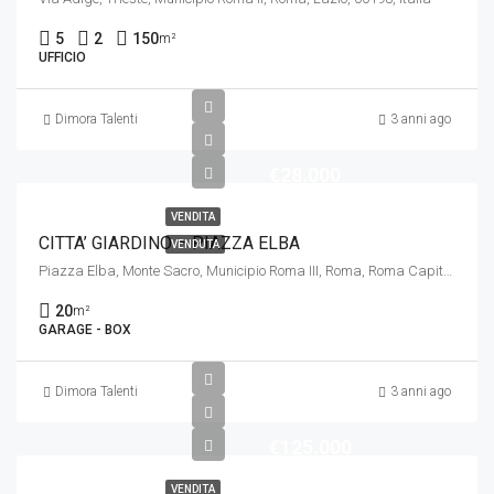
5
2
150
m²
UFFICIO
Dimora Talenti
3 anni ago
€28.000
VENDITA
CITTA’ GIARDINO – PIAZZA ELBA
VENDUTA
Piazza Elba, Monte Sacro, Municipio Roma III, Roma, Roma Capitale, Lazio, 00141, Italia
20
m²
GARAGE - BOX
Dimora Talenti
3 anni ago
€125.000
VENDITA