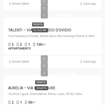
Dimora Talenti
3 anni ago
€479.000
VENDITA
TALENTI – VIA FRANCESCO D’OVIDIO
OCCASIONE
Via Francesco d'Ovidio, Monte Sacro Alto, Municipio Roma III, Roma, Lazio, 00137, Italia
5
2
1
150
m²
APPARTAMENTO
Dimora Talenti
3 anni ago
€215.000
VENDITA
AURELIA – VIA RIVA LIGURE
VENDUTA
Via Riva Ligure, Gianicolense, Roma, Lazio, 00163, Italia
2
1
50
m²