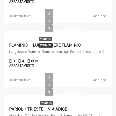
APPARTAMENTO
Dimora Talenti
3 anni ago
€259.000
VENDITA
FLAMINIO – LUNGOTEVERE FLAMINIO
VENDUTA
Lungotevere Flaminio, Flaminio, Municipio Roma II, Roma, Lazio, 00196, Italia
3
4
80
m²
APPARTAMENTO
Dimora Talenti
3 anni ago
€525.000
VENDITA
PARIOLI/ TRIESTE – VIA ADIGE
Via Adige, Trieste, Municipio Roma II, Roma, Lazio, 00198, Italia