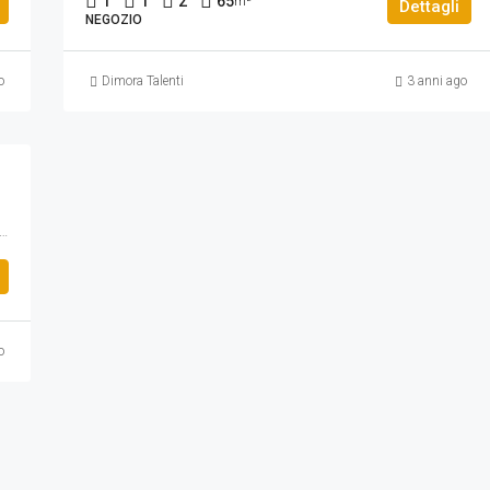
1
1
2
65
m²
Dettagli
NEGOZIO
o
Dimora Talenti
3 anni ago
e, Trieste, Municipio Roma II, Roma, Lazio, 00198, Italia
o