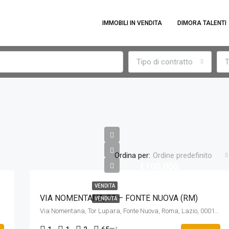
IMMOBILI IN VENDITA
DIMORA TALENTI
Tipo di contratto
T
Ordina per:
Ordine predefinito
€100.000
VENDITA
VIA NOMENTANA, 31 – FONTE NUOVA (RM)
VENDUTA
Via Nomentana, Tor Lupara, Fonte Nuova, Roma, Lazio, 00010, Italia