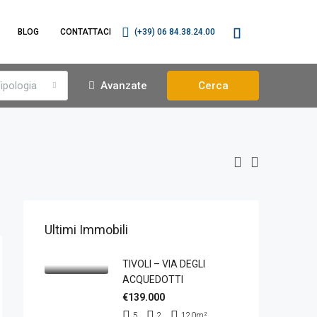
BLOG
CONTATTACI
(+39) 06 84.38.24.00
ipologia
Avanzate
Cerca
Ultimi Immobili
TIVOLI – VIA DEGLI
ACQUEDOTTI
€139.000
5
2
120
m²