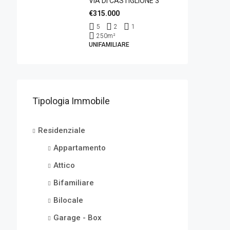
VIA DI CASTIGLIONE 3
€315.000
5
2
1
250
m²
UNIFAMILIARE
Tipologia Immobile
Residenziale
Appartamento
Attico
Bifamiliare
Bilocale
Garage - Box