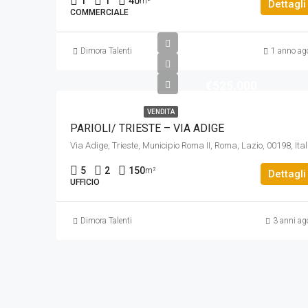
1
1
40
m²
Dettagli
COMMERCIALE
Dimora Talenti
1 anno ag
€525.000
VENDITA
PARIOLI/ TRIESTE – VIA ADIGE
Via Adig
5
2
150
m²
Dettagli
UFFICIO
Dimora Talenti
3 anni ag