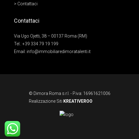
> Contattaci
Contattaci
Via Ugo Ojetti, 38 – 00137 Roma (RM)
Tel.:
+39 334 79 19 199
Email:
info@immobiliaredimoratalenti.it
© Dimora Roma s.r.l. - P.iva: 16961621006
Realizzazione Siti
KREATIVEROO