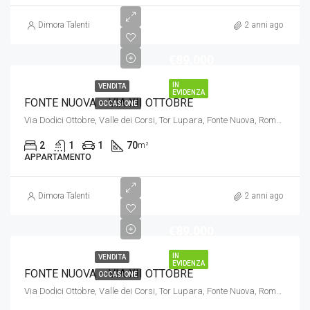
Dimora Talenti
2 anni ago
€89.000
IN
VENDITA
EVIDENZA
FONTE NUOVA – VIA XII OTTOBRE
OCCASIONE
Via Dodici Ottobre, Valle dei Corsi, Tor Lupara, Fonte Nuova, Roma, Lazio, 00010, Italia
2
1
1
70
m²
APPARTAMENTO
Dimora Talenti
2 anni ago
€89.000
IN
VENDITA
EVIDENZA
FONTE NUOVA – VIA XII OTTOBRE
OCCASIONE
Via Dodici Ottobre, Valle dei Corsi, Tor Lupara, Fonte Nuova, Roma, Lazio, 00010, Italia