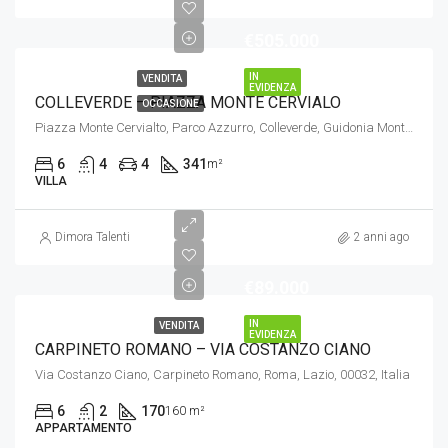
€505.000
IN
VENDITA
EVIDENZA
COLLEVERDE – PIAZZA MONTE CERVIALO
OCCASIONE
Piazza Monte Cervialto, Parco Azzurro, Colleverde, Guidonia Montecelio, Roma, Lazio, Italia
6
4
4
341
m²
VILLA
Dimora Talenti
2 anni ago
€89.000
IN
VENDITA
EVIDENZA
CARPINETO ROMANO – VIA COSTANZO CIANO
Via Costanzo Ciano, Carpineto Romano, Roma, Lazio, 00032, Italia
6
2
170
160 m²
APPARTAMENTO