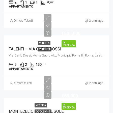
2
1
1
70
m²
APPARTAMENTO
Dimora Talenti
2 anni ago
€535.000
IN
VENDITA
EVIDENZA
TALENTI – VIA CARLO DOSSI
VENDUTA
Via Carlo Dossi, Monte Sacro Alto, Municipio Roma III, Roma, Lazio, 00137, Italia
5
2
150
m²
APPARTAMENTO
dimora.talenti
2 anni ago
€69.000
IN
VENDITA
EVIDENZA
MONTECELIO – VIA DEL SOLE
OCCASIONE