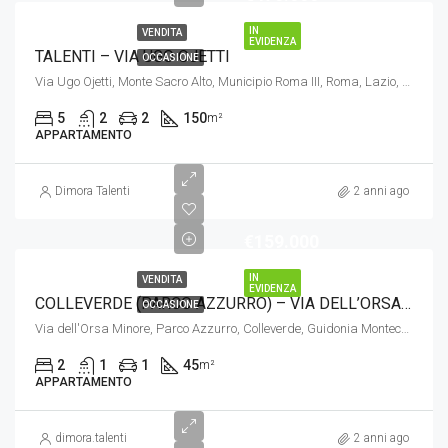
IN
VENDITA
EVIDENZA
TALENTI – VIA UGO OJETTI
OCCASIONE
Via Ugo Ojetti, Monte Sacro Alto, Municipio Roma III, Roma, Lazio, 00137, Italia
5
2
2
150
m²
APPARTAMENTO
Dimora Talenti
2 anni ago
€159.000
IN
VENDITA
EVIDENZA
COLLEVERDE (PARCO AZZURRO) – VIA DELL’ORSA MINORE
OCCASIONE
Via dell'Orsa Minore, Parco Azzurro, Colleverde, Guidonia Montecelio, Roma, Lazio, 00131, Italia
2
1
1
45
m²
APPARTAMENTO
dimora.talenti
2 anni ago