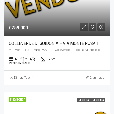
€259.000
COLLEVERDE DI GUIDONIA – VIA MONTE ROSA 1
Via Monte Rosa, Parco Azzurro, Colleverde, Guidonia Montecelio, Roma, Lazio, 00131, Italia
4
2
1
125
m²
RESIDENZIALE
Dimora Talenti
2 anni ago
IN EVIDENZA
VENDITA
VENDUTA