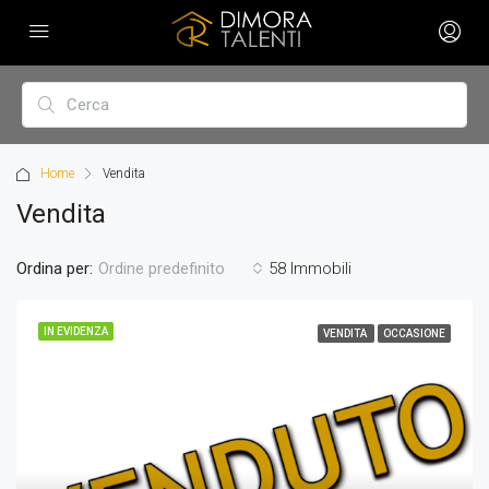
Home
Vendita
Vendita
Ordina per:
58 Immobili
Ordine predefinito
IN EVIDENZA
VENDITA
OCCASIONE