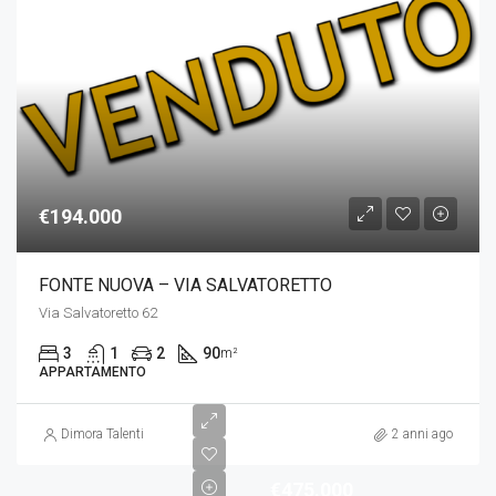
€194.000
FONTE NUOVA – VIA SALVATORETTO
Via Salvatoretto 62
3
1
2
90
m²
APPARTAMENTO
Dimora Talenti
2 anni ago
€475.000