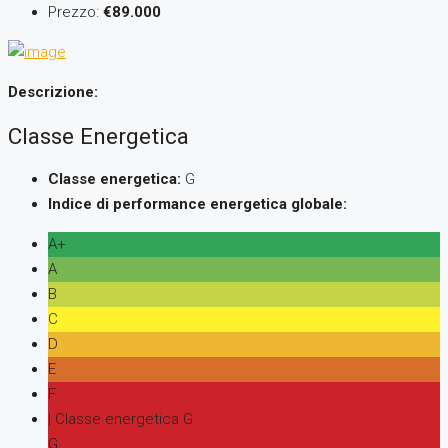
Prezzo:
€89.000
Descrizione:
Classe Energetica
Classe energetica:
G
Indice di performance energetica globale:
A+
A
B
C
D
E
F
| Classe energetica G
G