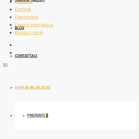
DIMORA TALENTI
Indirizzo
Dettagli
Planimetrie
Classe energetica
BLOG
Annunci simili
CONTATTACI
30
(+39) 06 84.38.24.00
PREFERITI
0