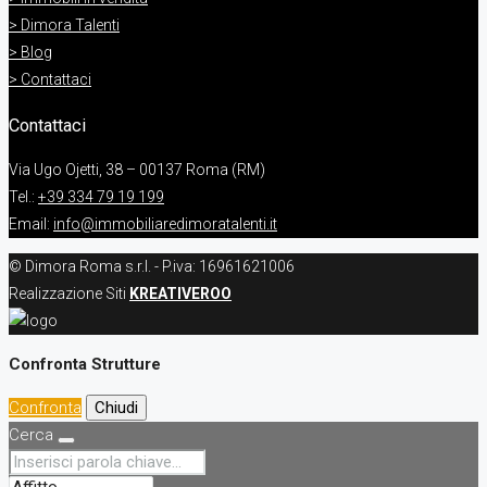
> Dimora Talenti
> Blog
> Contattaci
Contattaci
Via Ugo Ojetti, 38 – 00137 Roma (RM)
Tel.:
+39 334 79 19 199
Email:
info@immobiliaredimoratalenti.it
© Dimora Roma s.r.l. - P.iva: 16961621006
Realizzazione Siti
KREATIVEROO
Confronta Strutture
Confronta
Chiudi
Cerca