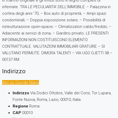
in marmo originale e gli infissi sono in legno completi di
inferriate. TRA LE PECULIARITA’ DELL’IMMOBILE: – Palazzina in
cortina degli anni ’70; – Box auto di proprietà; – Ampi spazi
condominiali; – Doppia esposizione solare; – Possibilità di
risteutturazione open-space; – Climatizzatori caldo/freddo; –
Adiacente ai servizi di zona; – Giardino privato. LE PRESENTI
INFORMAZIONI NON COSTITUISCONO ELEMENTO
CONTRATTUALE. VALUTAZIONI IMMOBILIARI GRATUIRE – SI
VALUTANO PERMUTE. DIMORA TALENTI – VIA UGO OJETTI 38 –
00137 RM.
Indirizzo
Apri su Google Maps
Indirizzo
Via Dodici Ottobre, Valle dei Corsi, Tor Lupara,
Fonte Nuova, Roma, Lazio, 00010, Italia
Regione
Roma
CAP
00010