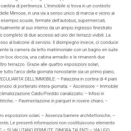
cantina di pertinenza. L’immobile si trova in un contesto
elle Mimose, in una via a senso unico di marcia e vicino ai
ad esempio scuole, fermate dell’autobus, supermercati,
tualmente al suo interno da un ampio ingresso finestrato
 completo di due accessi ad uno dei terrazzi vivibili. La
sso al balcone di servizio. Il disimpegno invece, ci conduce
sente la camera da letto matrimoniale con un bagno en suite
on box doccia, una cabina armadio e le rimanenti due
ro terrazzo. Grazie alle quattro esposizioni solari,
 tutto l’arco della giornata nonostante sia un primo piano,
 PECULIARITA’ DELL’IMMOBILE: – Palazzina in cortina di 4 piani
Servizio di portierato intera giornata; – Ascensore – Immobile
i climatizzazione Caldo/Freddo canalizzato; – Infissi in
lettriche; – Pavimentazione in parquet in rovere chiaro; –
o esposizioni solari; – Assenza barriere architettoniche; –
recente; Le presenti informazioni non costituiscono elemento
ITE – SI VALUTANO PERMUTE. DIMORA TALENTI – VIA UGO