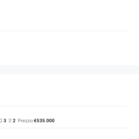
3
2
Prezzo:
€535.000