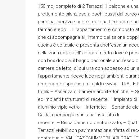
150 mq, completo di 2 Terrazzi, 1 balcone e una 
prettamente silenzioso a pochi passi dal parco d
principali servizi e negozi del quartiere come 
farmacie ecc.. . L’ appartamento è composto at
che ci accompagna all’ interno del salone doppio
cucina è abitabile e presenta anch’essa un acce
nella zona notte dell’ appartamento dove è pre
con box doccia, il bagno padronale anch’esso c
camere da letto, di cui una con accesso ad un alt
l’appartamento riceve luce negli ambienti durante
rendendo gli spazi interni caldi e vivaci. TRA LE
totali; – Assenza di barriere architettoniche; – 
ed impianti ristrutturati di recente; – Impianto d
alluminio triplo vetro; – Inferriate; – Serrande e
Caldaia per acqua sanitaria installata di
recente; – Riscaldamento centralizzato; – Quattr
Terrazzi vivibili con pavimentazione rifatta di 
contrattuale. VALUTAZIONI IMMOBILIARI GRATU