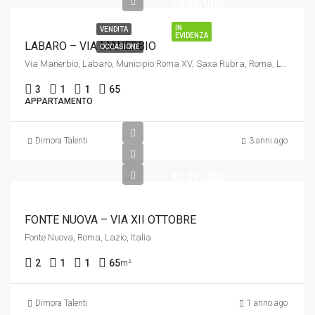
€125.000
IN
VENDITA
EVIDENZA
LABARO – VIA MANERBIO
OCCASIONE
Via Manerbio, Labaro, Municipio Roma XV, Saxa Rubra, Roma, Lazio, 00188, Italia
3
1
1
65
APPARTAMENTO
Dimora Talenti
3 anni ago
€139.000
FONTE NUOVA – VIA XII OTTOBRE
Fonte Nuova, Roma, Lazio, Italia
2
1
1
65
m²
Dimora Talenti
1 anno ago