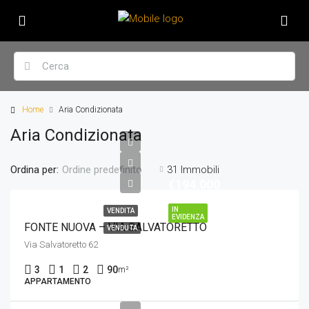
Home
Aria Condizionata
Aria Condizionata
Ordina per:
31 Immobili
Ordine predefinito
€194.000
IN
VENDITA
EVIDENZA
FONTE NUOVA – VIA SALVATORETTO
VENDUTA
Via Salvatoretto 62
3
1
2
90
m²
APPARTAMENTO