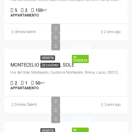
5
2
150
m²
APPARTAMENTO
dimora.talenti
2 anni ago
€69.000
IN
VENDITA
EVIDENZA
MONTECELIO – VIA DEL SOLE
OCCASIONE
Via del Sole, Montecelio, Guidonia Montecelio, Roma, Lazio, 00010, Italia
2
1
50
m²
APPARTAMENTO
Dimora Talenti
3 anni ago
€90.000
IN
VENDITA