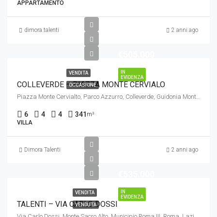
APPARTAMENTO
dimora.talenti
2 anni ago
€505.000
IN
VENDITA
EVIDENZA
COLLEVERDE – PIAZZA MONTE CERVIALO
OCCASIONE
Piazza Monte Cervialto, Parco Azzurro, Colleverde, Guidonia Montecelio, Roma, Lazio, Italia
6
4
4
341
m²
VILLA
Dimora Talenti
2 anni ago
€535.000
IN
VENDITA
EVIDENZA
TALENTI – VIA CARLO DOSSI
VENDUTA
Via Carlo Dossi, Monte Sacro Alto, Municipio Roma III, Roma, Lazio, 00137, Italia