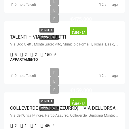
Dimora Talenti
2 anni ago
€475.000
IN
VENDITA
EVIDENZA
TALENTI – VIA UGO OJETTI
OCCASIONE
Via Ugo Ojetti, Monte Sacro Alto, Municipio Roma III, Roma, Lazio, 00137, Italia
5
2
2
150
m²
APPARTAMENTO
Dimora Talenti
2 anni ago
€159.000
IN
VENDITA
EVIDENZA
COLLEVERDE (PARCO AZZURRO) – VIA DELL’ORSA MINORE
OCCASIONE
Via dell'Orsa Minore, Parco Azzurro, Colleverde, Guidonia Montecelio, Roma, Lazio, 00131, Italia
2
1
1
45
m²