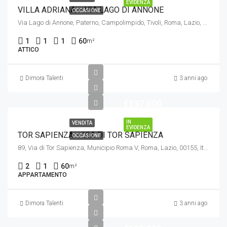
EVIDENZA
VILLA ADRIANA – VIA LAGO DI ANNONE
OCCASIONE
Via Lago di Annone, Paterno, Campolimpido, Tivoli, Roma, Lazio, 00019, Italia
1
1
1
60
m²
ATTICO
Dimora Talenti
3 anni ago
€137.000
IN
VENDITA
EVIDENZA
TOR SAPIENZA – VIA DI TOR SAPIENZA
OCCASIONE
89, Via di Tor Sapienza, Municipio Roma V, Roma, Lazio, 00155, Italia
2
1
60
m²
APPARTAMENTO
Dimora Talenti
3 anni ago