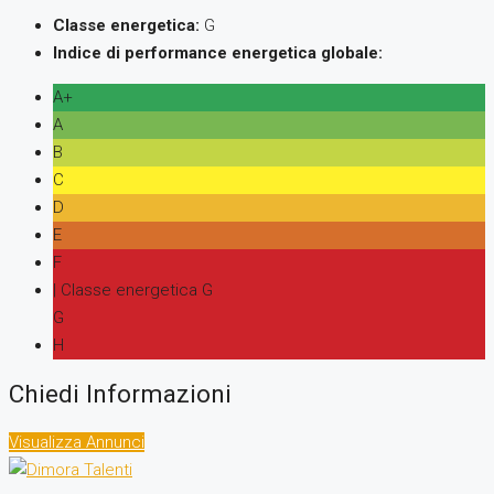
Classe energetica:
G
Indice di performance energetica globale:
A+
A
B
C
D
E
F
| Classe energetica G
G
H
Chiedi Informazioni
Visualizza Annunci