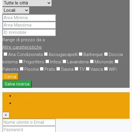
Range di prezzo
da
a
Altre caratteristiche
Aria Condizionata
Asciugacapelli
Barbeque
Doccia
esterna
Frigorifero
Infissi
Lavanderia
Micronde
Palestra
Piscina
Prato
Sauna
TV
Vasca
WiFi
Cerca
Salva ricerca
Accedi
Registrati
×