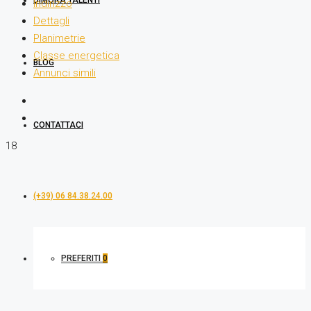
DIMORA TALENTI
Indirizzo
Dettagli
Planimetrie
Classe energetica
BLOG
Annunci simili
CONTATTACI
18
(+39) 06 84.38.24.00
PREFERITI
0