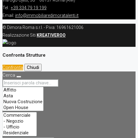
Via Ugo Ojetti, 38 – 00137 Roma (RM)
Tel.:
+39 334 79 19 199
Email:
info@immobiliaredimoratalenti.it
© Dimora Roma s.r.l. - P.iva: 16961621006
Realizzazione Siti
KREATIVEROO
Confronta Strutture
Confronta
Chiudi
Cerca