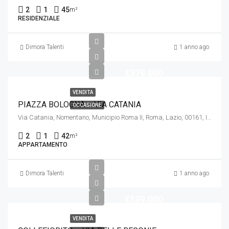
2
1
45
m²
RESIDENZIALE
Dimora Talenti
1 anno ago
€379.000
VENDITA
PIAZZA BOLOGNA – VIA CATANIA
OCCASIONE
Via Catania, Nomentano, Municipio Roma II, Roma, Lazio, 00161, Italia
2
1
42
m²
APPARTAMENTO
Dimora Talenti
1 anno ago
€139.000
VENDITA