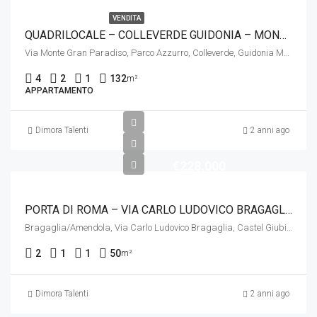
VENDITA
QUADRILOCALE – COLLEVERDE GUIDONIA – MONTECELIO VIA GRAN PARADISO 4
Via Monte Gran Paradiso, Parco Azzurro, Colleverde, Guidonia Montecelio, Roma, Lazio, 00012, Italia
4
2
1
132
m²
APPARTAMENTO
Dimora Talenti
2 anni ago
€228.000
PORTA DI ROMA – VIA CARLO LUDOVICO BRAGAGLIA
Bragaglia/Amendola, Via Carlo Ludovico Bragaglia, Castel Giubileo, Municipio Roma III, Roma, Lazio, 00139, Italia
2
1
1
50
m²
Dimora Talenti
2 anni ago