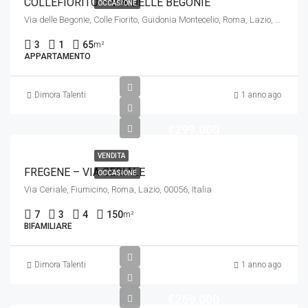
COLLEFIORITO – VIA DELLE BEGONIE
OCCASIONE
Via delle Begonie, Colle Fiorito, Guidonia Montecelio, Roma, Lazio, 00012, Italia
3
1
65
m²
APPARTAMENTO
Dimora Talenti
1 anno ago
€299.000
VENDITA
FREGENE – VIA CERIALE
OCCASIONE
Via Ceriale, Fiumicino, Roma, Lazio, 00056, Italia
7
3
4
150
m²
BIFAMILIARE
Dimora Talenti
1 anno ago
€269.000