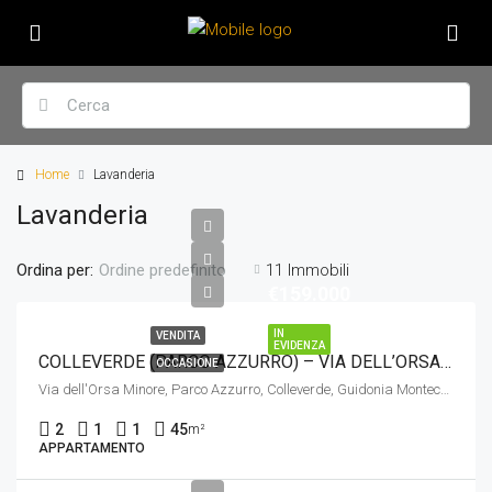
Home
Lavanderia
Lavanderia
Ordina per:
11 Immobili
Ordine predefinito
€159.000
IN
VENDITA
EVIDENZA
COLLEVERDE (PARCO AZZURRO) – VIA DELL’ORSA MINORE
OCCASIONE
Via dell'Orsa Minore, Parco Azzurro, Colleverde, Guidonia Montecelio, Roma, Lazio, 00131, Italia
2
1
1
45
m²
APPARTAMENTO