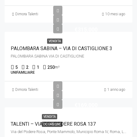
Dimora Talenti
10 mesi ago
€315.000
VENDITA
PALOMBARA SABINA – VIA DI CASTIGLIONE 3
PALOMBARA SABINA VIA DI CASTIGLIONE
5
2
1
250
m²
UNIFAMILIARE
Dimora Talenti
1 anno ago
€169.000
VENDITA
TALENTI – VIA DEL PODERE ROSA 137
OCCASIONE
Via del Podere Rosa, Ponte Mammolo, Municipio Roma IV, Roma, Lazio, 00137, Italia