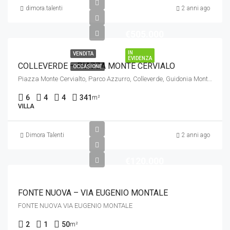
dimora.talenti
2 anni ago
€505.000
IN
VENDITA
EVIDENZA
COLLEVERDE – PIAZZA MONTE CERVIALO
OCCASIONE
Piazza Monte Cervialto, Parco Azzurro, Colleverde, Guidonia Montecelio, Roma, Lazio, Italia
6
4
4
341
m²
VILLA
Dimora Talenti
2 anni ago
€120.000
FONTE NUOVA – VIA EUGENIO MONTALE
FONTE NUOVA VIA EUGENIO MONTALE
2
1
50
m²