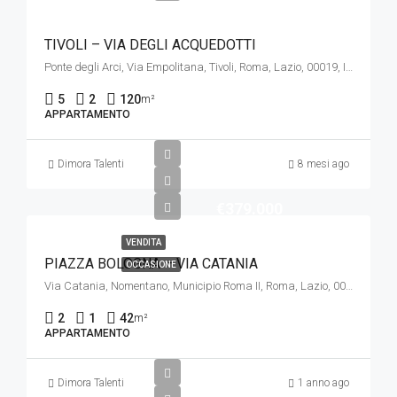
TIVOLI – VIA DEGLI ACQUEDOTTI
Ponte degli Arci, Via Empolitana, Tivoli, Roma, Lazio, 00019, Italia
5
2
120
m²
APPARTAMENTO
Dimora Talenti
8 mesi ago
€379.000
VENDITA
PIAZZA BOLOGNA – VIA CATANIA
OCCASIONE
Via Catania, Nomentano, Municipio Roma II, Roma, Lazio, 00161, Italia
2
1
42
m²
APPARTAMENTO
Dimora Talenti
1 anno ago