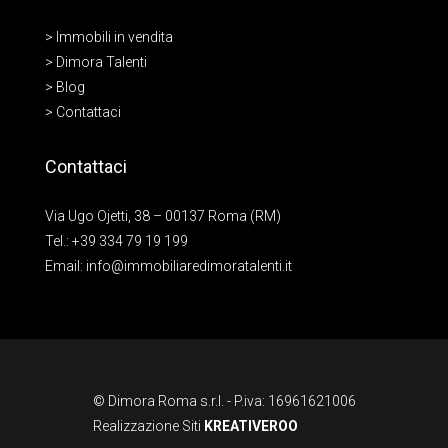
> Immobili in vendita
> Dimora Talenti
> Blog
> Contattaci
Contattaci
Via Ugo Ojetti, 38 – 00137 Roma (RM)
Tel.:
+39 334 79 19 199
Email:
info@immobiliaredimoratalenti.it
© Dimora Roma s.r.l. - P.iva: 16961621006
Realizzazione Siti
KREATIVEROO