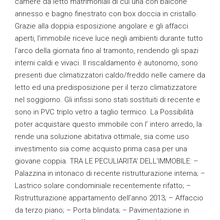
camere da letto matrimoniali di cui una con balcone
annesso e bagno finestrato con box doccia in cristallo.
Grazie alla doppia esposizione angolare e gli affacci
aperti, l’immobile riceve luce negli ambienti durante tutto
l’arco della giornata fino al tramonto, rendendo gli spazi
interni caldi e vivaci. Il riscaldamento è autonomo, sono
presenti due climatizzatori caldo/freddo nelle camere da
letto ed una predisposizione per il terzo climatizzatore
nel soggiorno. Gli infissi sono stati sostituiti di recente e
sono in PVC triplo vetro a taglio termico. La Possibilità
poter acquistare questo immobile con l’ intero arredo, la
rende una soluzione abitativa ottimale, sia come uso
investimento sia come acquisto prima casa per una
giovane coppia. TRA LE PECULIARITA’ DELL’IMMOBILE: –
Palazzina in intonaco di recente ristrutturazione interna; –
Lastrico solare condominiale recentemente rifatto; –
Ristrutturazione appartamento dell’anno 2013; – Affaccio
da terzo piano; – Porta blindata; – Pavimentazione in