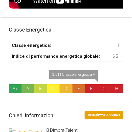
Classe Energetica
Classe energetica:
F
Indice di performance energetica globale:
3,51
3,51 | Classe energetica F
A+
A
B
C
D
E
F
G
H
Chiedi Informazioni
Visualizza Annunci
Dimora Talenti