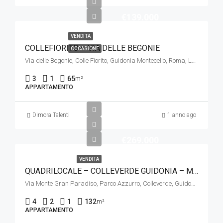
€139.000
VENDITA
COLLEFIORITO – VIA DELLE BEGONIE
OCCASIONE
Via delle Begonie, Colle Fiorito, Guidonia Montecelio, Roma, Lazio, 00012, Italia
3
1
65
m²
APPARTAMENTO
Dimora Talenti
1 anno ago
€269.000
VENDITA
QUADRILOCALE – COLLEVERDE GUIDONIA – MONTECELIO VIA GRAN PARADISO 4
Via Monte Gran Paradiso, Parco Azzurro, Colleverde, Guidonia Montecelio, Roma, Lazio, 00012, Italia
4
2
1
132
m²
APPARTAMENTO