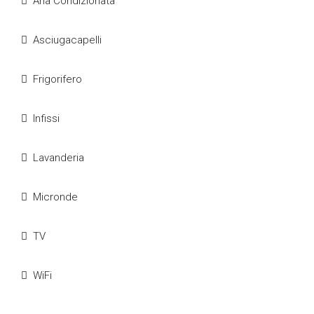
Aria Condizionata
Asciugacapelli
Frigorifero
Infissi
Lavanderia
Micronde
TV
WiFi