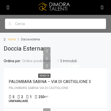
Home
Doccia esterna
Doccia Esterna
Ordina per:
3 Immobili
Ordine predefinito
€315.000
VENDITA
PALOMBARA SABINA – VIA DI CASTIGLIONE 3
PALOMBARA SABINA VIA DI CASTIGLIONE
5
2
1
250
m²
UNIFAMILIARE