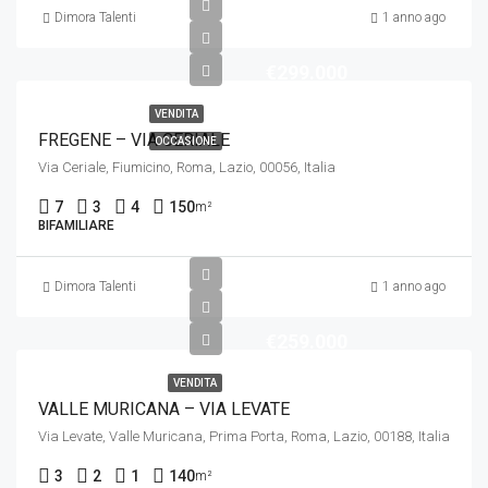
Dimora Talenti
1 anno ago
€299.000
VENDITA
FREGENE – VIA CERIALE
OCCASIONE
Via Ceriale, Fiumicino, Roma, Lazio, 00056, Italia
7
3
4
150
m²
BIFAMILIARE
Dimora Talenti
1 anno ago
€259.000
VENDITA
VALLE MURICANA – VIA LEVATE
Via Levate, Valle Muricana, Prima Porta, Roma, Lazio, 00188, Italia
3
2
1
140
m²