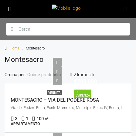
Home
Montesacro
Montesacro
Ordina per:
2 Immobili
Ordine predefinito
€209.000
IN
VENDITA
EVIDENZA
MONTESACRO – VIA DEL PODERE ROSA
Via del Podere Rosa, Ponte Mammolo, Municipio Roma IV, Roma, Lazio, 00137, Italia
3
1
100
m²
APPARTAMENTO