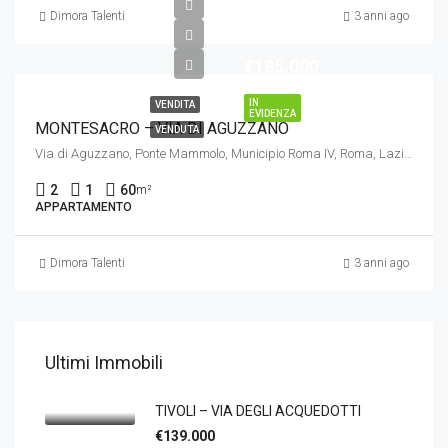
Dimora Talenti
3 anni ago
€185.000
IN
VENDITA
EVIDENZA
MONTESACRO – VIA DI AGUZZANO
VENDUTA
Via di Aguzzano, Ponte Mammolo, Municipio Roma IV, Roma, Lazio, 00137, Italia
2
1
60
m²
APPARTAMENTO
Dimora Talenti
3 anni ago
Ultimi Immobili
TIVOLI – VIA DEGLI ACQUEDOTTI
€139.000