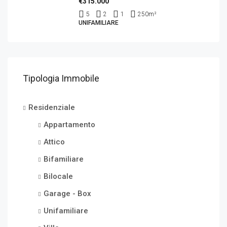
€315.000
5
2
1
250
m²
UNIFAMILIARE
Tipologia Immobile
Residenziale
Appartamento
Attico
Bifamiliare
Bilocale
Garage - Box
Unifamiliare