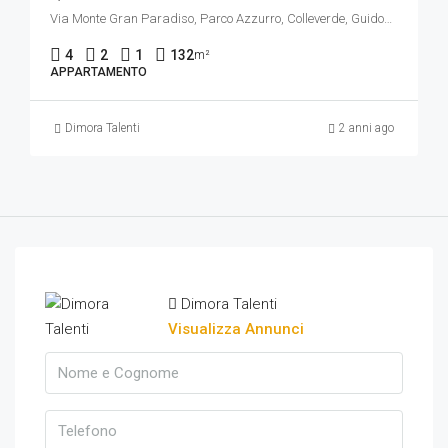
Via Monte Gran Paradiso, Parco Azzurro, Colleverde, Guidonia Montecelio, Roma, Lazio, 00012, Italia
4
2
1
132
m²
APPARTAMENTO
Dimora Talenti
2 anni ago
Dimora Talenti
Visualizza Annunci