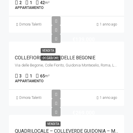
2
1
42
m²
APPARTAMENTO
Dimora Talenti
1 anno ago
€139.000
VENDITA
COLLEFIORITO – VIA DELLE BEGONIE
OCCASIONE
Via delle Begonie, Colle Fiorito, Guidonia Montecelio, Roma, Lazio, 00012, Italia
3
1
65
m²
APPARTAMENTO
Dimora Talenti
1 anno ago
€269.000
VENDITA
QUADRILOCALE – COLLEVERDE GUIDONIA – MONTECELIO VIA GRAN PARADISO 4