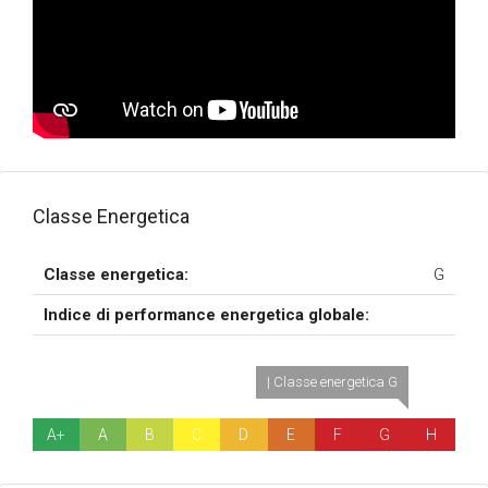
Classe Energetica
Classe energetica:
G
Indice di performance energetica globale:
| Classe energetica G
A+
A
B
C
D
E
F
G
H