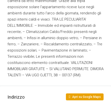
camera da letto matrimoniale. Grazie alla tripla
esposizione solare l’appartamento riceve luce negli
ambienti durante tutto l’arco della giornata, rendendo gli
spazi interni caldi e vivaci. TRA LE PECULIARITA’
DELL’IMMOBILE: – Immobile ed impianti ristrutturati di
recente; – Climatizzatori Caldo/Freddo presenti negli
ambienti; – Infissi in alluminio doppio vetro; – Persiane in
ferro; – Zanzariere; – Riscaldamento centralizzato; – Tre
esposizioni solari; – Pavimentazione in laminato; –
Terrazzo vivibile; Le presenti informazioni non
costituiscono elemento contrattuale. VALUTAZIONI
IMMOBILIARI GRATUITE – SI VALUTANO PERMUTE. DIMORA
TALENTI – VIA UGO OJETTI, 38 – 00137 (RM).
Indirizzo
Apri su Google Maps