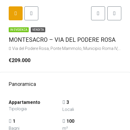
IN EVIDENZA
VENDITA
MONTESACRO – VIA DEL PODERE ROSA
Via del Podere Rosa, Ponte Mammolo, Municipio Roma IV, Roma, Lazio, 00137, Italia
€209.000
Panoramica
Appartamento
3
Tipologia
Locali
1
100
Bagni
m²