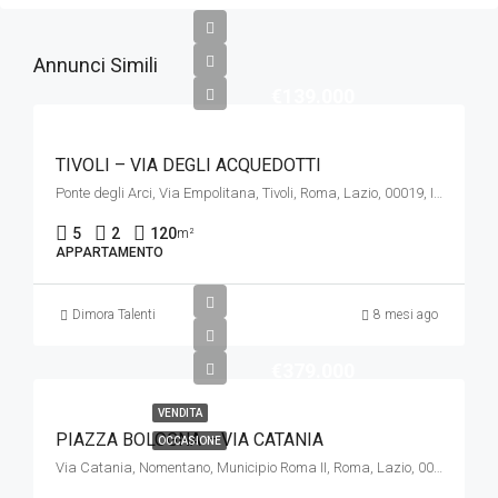
Annunci Simili
€139.000
TIVOLI – VIA DEGLI ACQUEDOTTI
Ponte degli Arci, Via Empolitana, Tivoli, Roma, Lazio, 00019, Italia
5
2
120
m²
APPARTAMENTO
Dimora Talenti
8 mesi ago
€379.000
VENDITA
PIAZZA BOLOGNA – VIA CATANIA
OCCASIONE
Via Catania, Nomentano, Municipio Roma II, Roma, Lazio, 00161, Italia