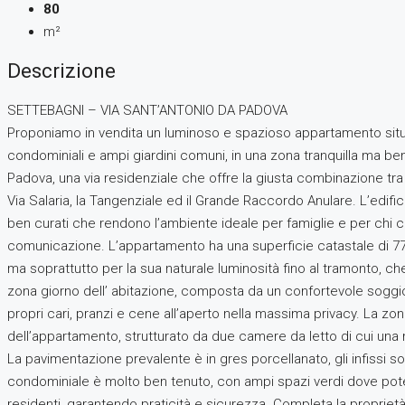
80
m²
Descrizione
SETTEBAGNI – VIA SANT’ANTONIO DA PADOVA
Proponiamo in vendita un luminoso e spazioso appartamento situato
condominiali e ampi giardini comuni, in una zona tranquilla ma ben
Padova, una via residenziale che offre la giusta combinazione tra q
Via Salaria, la Tangenziale ed il Grande Raccordo Anulare. L’edific
ben curati che rendono l’ambiente ideale per famiglie e per chi cerc
comunicazione. L’appartamento ha una superficie catastale di 77 mq
ma soprattutto per la sua naturale luminosità fino al tramonto, che
zona giorno dell’ abitazione, composta da un confortevole soggior
propri cari, pranzi e cene all’aperto nella massima privacy. La z
dell’appartamento, strutturato da due camere da letto di cui una 
La pavimentazione prevalente è in gres porcellanato, gli infissi s
condominiale è molto ben tenuto, con ampi spazi verdi dove poter 
residenti, garantendo praticità e sicurezza. Completa la propriet