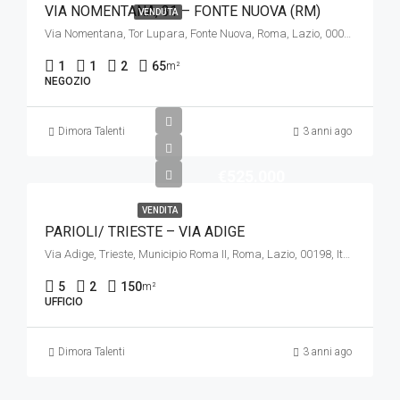
VIA NOMENTANA, 31 – FONTE NUOVA (RM)
VENDUTA
Via Nomentana, Tor Lupara, Fonte Nuova, Roma, Lazio, 00010, Italia
1
1
2
65
m²
NEGOZIO
Dimora Talenti
3 anni ago
€525.000
VENDITA
PARIOLI/ TRIESTE – VIA ADIGE
Via Adige, Trieste, Municipio Roma II, Roma, Lazio, 00198, Italia
5
2
150
m²
UFFICIO
Dimora Talenti
3 anni ago