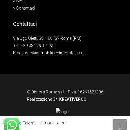
> Blog
> Contattaci
Contattaci
Via Ugo Ojetti, 38 – 00137 Roma (RM)
Tel.:
+39 334 79 19 199
Email:
info@immobiliaredimoratalenti.it
© Dimora Roma s.r.l. - P.iva: 16961621006
Realizzazione Siti
KREATIVEROO
Dimora Talenti