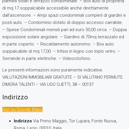
pannelli solari e terrazzo condominiale. – Box auto di proprietà
di mq 17 soppalcabile accessibile anche direttamente
dall’ascensore. – Ampi spazi condominiali completi di giardini e
posti auto. – Condominio dotato di doppio accesso carrabile.
– Spese Condominiali mensili pari ad euro 50,00 circa. – Doppia
esposizione solare angolare. – Giardino di 70mq terrazzato ed
in parte coperto. – Riscaldamento autonomo. – Box auto
soppalcabile di mq 17,00. – Infissi in legno con triplo vetro. –
Serrande in parte elettriche. – Videocitofono.
Le presenti informazioni sono puramente indicative.
VALUTAZIONI IMMOBILIARI GRATUITE – SI VALUTANO PERMUTE.
DIMORA TALENTI – VIA UGO OJETTI, 38 – 00137
Indirizzo
Apri su Google Maps
Indirizzo
Via Primo Maggio, Tor Lupara, Fonte Nuova,
Roma, Lazio, 00010, Italia