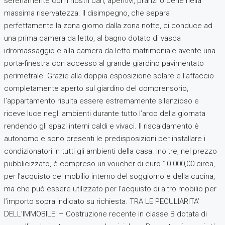
serenamente con i nostri cari, aperitivi, pranzi o cene nella
massima riservatezza. Il disimpegno, che separa
perfettamente la zona giorno dalla zona notte, ci conduce ad
una prima camera da letto, al bagno dotato di vasca
idromassaggio e alla camera da letto matrimoniale avente una
porta-finestra con accesso al grande giardino pavimentato
perimetrale. Grazie alla doppia esposizione solare e l’affaccio
completamente aperto sul giardino del comprensorio,
l’appartamento risulta essere estremamente silenzioso e
riceve luce negli ambienti durante tutto l’arco della giornata
rendendo gli spazi interni caldi e vivaci. Il riscaldamento è
autonomo e sono presenti le predisposizioni per installare i
condizionatori in tutti gli ambienti della casa. Inoltre, nel prezzo
pubblicizzato, è compreso un voucher di euro 10.000,00 circa,
per l’acquisto del mobilio interno del soggiorno e della cucina,
ma che può essere utilizzato per l’acquisto di altro mobilio per
l’importo sopra indicato su richiesta. TRA LE PECULIARITA’
DELL’IMMOBILE: – Costruzione recente in classe B dotata di