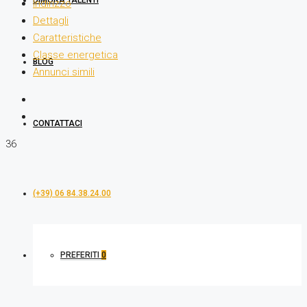
DIMORA TALENTI
Indirizzo
Dettagli
Caratteristiche
Classe energetica
BLOG
Annunci simili
CONTATTACI
36
(+39) 06 84.38.24.00
PREFERITI
0