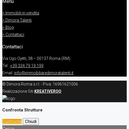
Menu
> Immobili in vendita
> Dimora Talenti
> Blog
> Contattaci
Contattaci
Via Ugo Ojetti, 38 – 00137 Roma (RM)
Tel.:
+39 334 79 19 199
Email:
info@immobiliaredimoratalenti.it
© Dimora Roma s.r.l. - P.iva: 16961621006
Realizzazione Siti
KREATIVEROO
Confronta Strutture
Confronta
Chiudi
Cerca