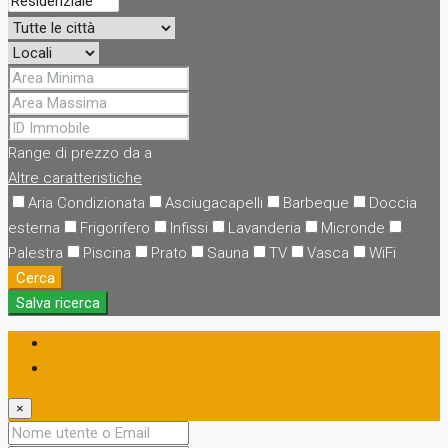
Range di prezzo
da
a
Altre caratteristiche
Aria Condizionata
Asciugacapelli
Barbeque
Doccia
esterna
Frigorifero
Infissi
Lavanderia
Micronde
Palestra
Piscina
Prato
Sauna
TV
Vasca
WiFi
Cerca
Salva ricerca
Accedi
Registrati
×