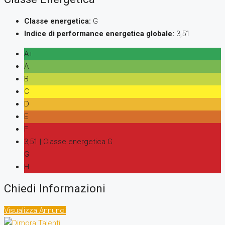
Classe energetica:
G
Indice di performance energetica globale:
3,51
A+
A
B
C
D
E
F
3,51 | Classe energetica G
G
H
Chiedi Informazioni
Visualizza Annunci