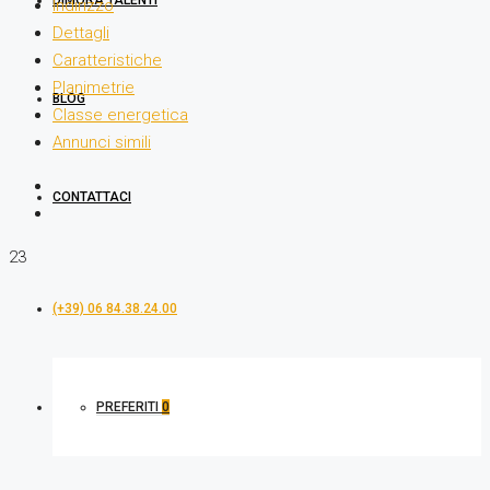
DIMORA TALENTI
Indirizzo
Dettagli
Caratteristiche
Planimetrie
BLOG
Classe energetica
Annunci simili
CONTATTACI
23
(+39) 06 84.38.24.00
PREFERITI
0