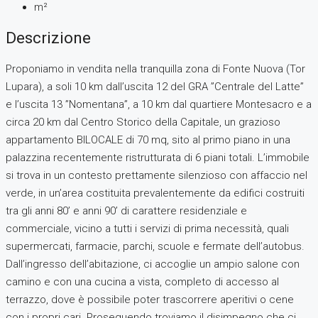
m²
Descrizione
Proponiamo in vendita nella tranquilla zona di Fonte Nuova (Tor
Lupara), a soli 10 km dall’uscita 12 del GRA ”Centrale del Latte”
e l’uscita 13 ”Nomentana”, a 10 km dal quartiere Montesacro e a
circa 20 km dal Centro Storico della Capitale, un grazioso
appartamento BILOCALE di 70 mq, sito al primo piano in una
palazzina recentemente ristrutturata di 6 piani totali. L’immobile
si trova in un contesto prettamente silenzioso con affaccio nel
verde, in un’area costituita prevalentemente da edifici costruiti
tra gli anni 80’ e anni 90’ di carattere residenziale e
commerciale, vicino a tutti i servizi di prima necessità, quali
supermercati, farmacie, parchi, scuole e fermate dell’autobus.
Dall’ingresso dell’abitazione, ci accoglie un ampio salone con
camino e con una cucina a vista, completo di accesso al
terrazzo, dove è possibile poter trascorrere aperitivi o cene
con i propri cari. Proseguendo troviamo il disimpegno che ci