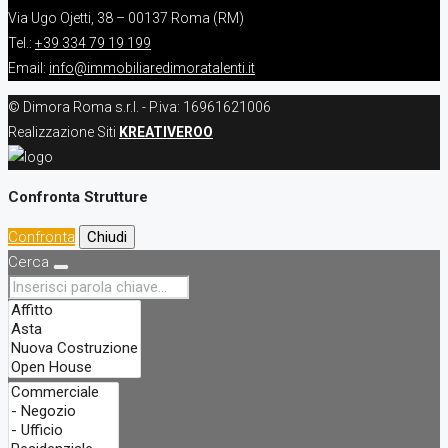
Via Ugo Ojetti, 38 – 00137 Roma (RM)
Tel.:
+39 334 79 19 199
Email:
info@immobiliaredimoratalenti.it
© Dimora Roma s.r.l. - P.iva: 16961621006
Realizzazione Siti
KREATIVEROO
Confronta Strutture
Confronta
Chiudi
Cerca