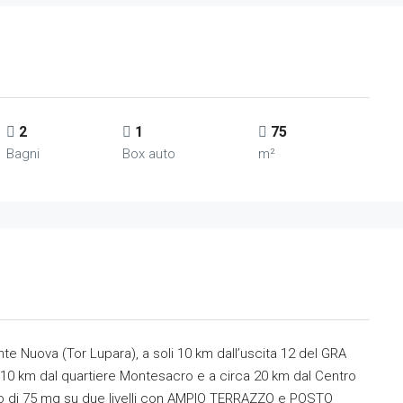
2
1
75
Bagni
Box auto
m²
nte Nuova (Tor Lupara), a soli 10 km dall’uscita 12 del GRA
a 10 km dal quartiere Montesacro e a circa 20 km dal Centro
to di 75 mq su due livelli con AMPIO TERRAZZO e POSTO