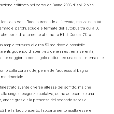
uzione edificato nel corso dell’anno 2003 di soli 2 piani
lenzioso con affaccio tranquillo e riservato, ma vicino a tutti
farmacie, parchi, scuole e fermate dell’autobus tra cui a 50
37 che porta direttamente alla metro B1 di Conca D’Oro.
n ampio terrazzo di circa 50 mq dove è possibile
arenti, godendo di aperitivi o cene in estrema serenità,
ente soggiorno con angolo cottura ed una scala interna che
iorno dalla zona notte, permette l’accesso al bagno
 matrimoniale.
inestrato avente diverse altezze del soffitto, ma che
e alle singole esigenze abitative, come ad esempio una
io, anche grazie alla presenza del secondo servizio.
EST e l’affaccio aperto, l’appartamento risulta essere