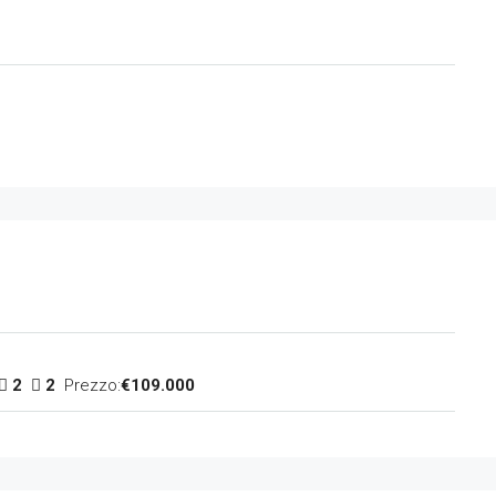
2
2
Prezzo:
€109.000