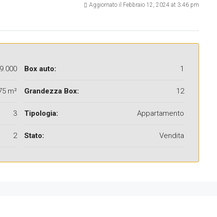
Aggiornato il Febbraio 12, 2024 at 3:46 pm
9.000
Box auto:
1
75 m²
Grandezza Box:
12
3
Tipologia:
Appartamento
2
Stato:
Vendita