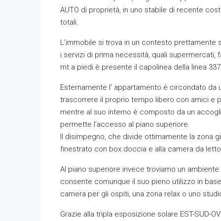
AUTO di proprietà, in uno stabile di recente costr
totali.
L’immobile si trova in un contesto prettamente si
i servizi di prima necessità, quali supermercati, 
mt a piedi è presente il capolinea della linea 3
Esternamente l’ appartamento è circondato da u
trascorrere il proprio tempo libero con amici e p
mentre al suo interno è composto da un accogli
permette l’accesso al piano superiore.
Il disimpegno, che divide ottimamente la zona g
finestrato con box doccia e alla camera da letto
Al piano superiore invece troviamo un ambiente f
consente comunque il suo pieno utilizzo in bas
camera per gli ospiti, una zona relax o uno stud
Grazie alla tripla esposizione solare EST-SUD-OV