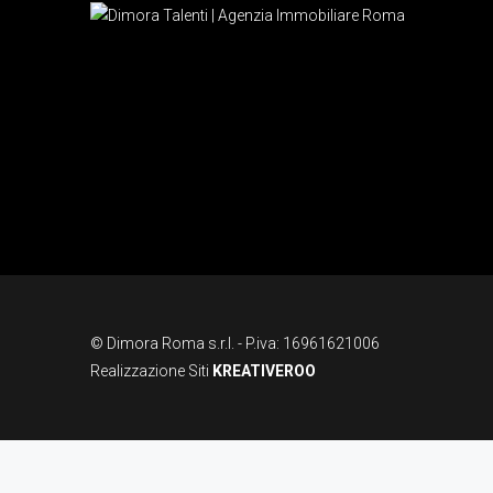
© Dimora Roma s.r.l. - P.iva: 16961621006
Realizzazione Siti
KREATIVEROO