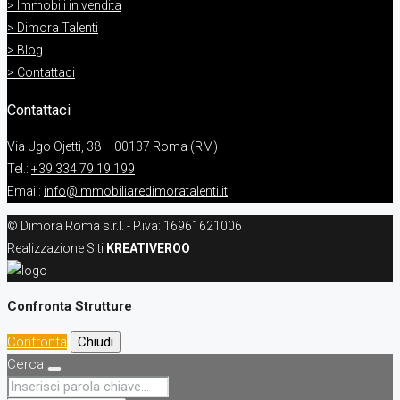
> Immobili in vendita
> Dimora Talenti
> Blog
> Contattaci
Contattaci
Via Ugo Ojetti, 38 – 00137 Roma (RM)
Tel.:
+39 334 79 19 199
Email:
info@immobiliaredimoratalenti.it
© Dimora Roma s.r.l. - P.iva: 16961621006
Realizzazione Siti
KREATIVEROO
Confronta Strutture
Confronta
Chiudi
Cerca