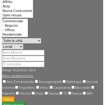
Range di prezzo
da
a
Altre caratteristiche
Aria Condizionata
Asciugacapelli
Barbeque
Doccia
esterna
Frigorifero
Infissi
Lavanderia
Micronde
Palestra
Piscina
Prato
Sauna
TV
Vasca
WiFi
Cerca