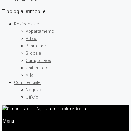
Tipologia Immobile
Residenziale
Appartamento
Attico
Bifamiliare
Bilocale
Garage - Box
Unifamiliare
Villa
Commerciale
Negozio
Ufficio
Menu