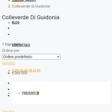
Home
DIMORA TALENTI
Colleverde di Guidonia
Colleverde Di Guidonia
BLOG
1 Immobile
CONTATTACI
Ordina per:
Vendita
(+39) 06 84.38.24.00
€269.000
PREFERITI
0
Vendita