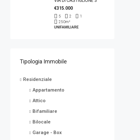
VIA DI CASTIGLIONE 3
€315.000
5
2
1
250
m²
UNIFAMILIARE
Tipologia Immobile
Residenziale
Appartamento
Attico
Bifamiliare
Bilocale
Garage - Box