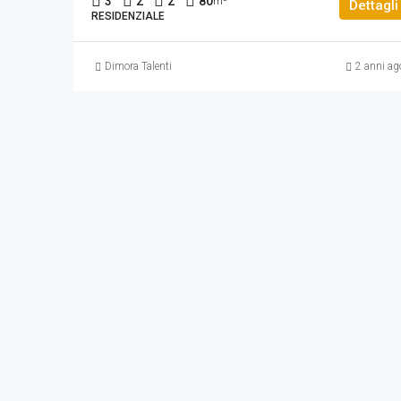
3
2
2
80
m²
Dettagli
RESIDENZIALE
Dimora Talenti
2 anni ag