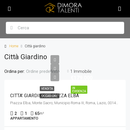
Home
Città giardino
Città Giardino
Ordina per:
1 Immobile
Ordine predefinito
€179.000
IN
VENDITA
EVIDENZA
CITTA’ GIARDINO – PIAZZA ELBA
OCCASIONE
Piazza Elba, Monte Sacro, Municipio Roma III, Roma, Lazio, 00141, Italia
2
1
65
m²
APPARTAMENTO