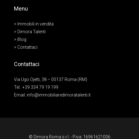
Menu
> Immobili in vendita
> Dimora Talenti
> Blog
> Contattaci
Contattaci
Via Ugo Ojetti, 38 – 00137 Roma (RM)
Tel.:
+39 334 79 19 199
Email:
info@immobiliaredimoratalenti.it
© Dimora Roma s.r.l. - P.iva: 16961621006